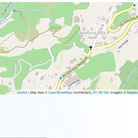
Leaflet
| Map data ©
OpenStreetMap
contributors,
CC-BY-SA
, Imagery ©
Mapbo