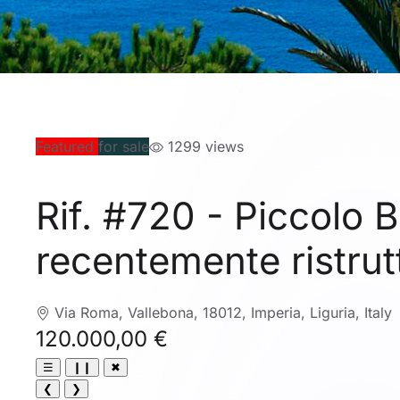
Featured
for sale
1299 views
Rif. #720
- Piccolo 
recentemente ristrut
Via Roma, Vallebona, 18012, Imperia, Liguria, Italy
120.000,00 €
☰
❙❙
✖
❮
❯